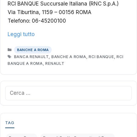
RCI BANQUE Succursale Italiana (RNC S.p.A.)
Via Tiburtina, 1159 – 00156 ROMA
Telefono: 06-45200100
Leggi tutto
CATEGORIE
BANCHE A ROMA
TAG
BANCA RENAULT
,
BANCHE A ROMA
,
RCI BANQUE
,
RCI
BANQUE A ROMA
,
RENAULT
Ricerca
per:
TAG