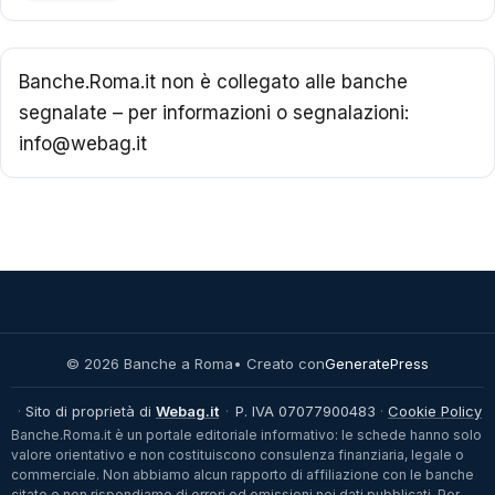
Banche.Roma.it non è collegato alle banche
segnalate – per informazioni o segnalazioni:
info@webag.it
© 2026 Banche a Roma
• Creato con
GeneratePress
·
Sito di proprietà di
Webag.it
·
P. IVA 07077900483
·
Cookie Policy
Banche.Roma.it è un portale editoriale informativo: le schede hanno solo
valore orientativo e non costituiscono consulenza finanziaria, legale o
commerciale. Non abbiamo alcun rapporto di affiliazione con le banche
citate e non rispondiamo di errori od omissioni nei dati pubblicati. Per