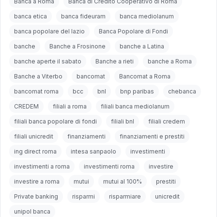
Banca a Roma
Banca di Credito Cooperativo di Roma
banca etica
banca fideuram
banca mediolanum
banca popolare del lazio
Banca Popolare di Fondi
banche
Banche a Frosinone
banche a Latina
banche aperte il sabato
Banche a rieti
banche a Roma
Banche a Viterbo
bancomat
Bancomat a Roma
bancomat roma
bcc
bnl
bnp paribas
chebanca
CREDEM
filiali a roma
filiali banca mediolanum
filiali banca popolare di fondi
filiali bnl
filiali credem
filiali unicredit
finanziamenti
finanziamenti e prestiti
ing direct roma
intesa sanpaolo
investimenti
investimenti a roma
investimenti roma
investire
investire a roma
mutui
mutui al 100%
prestiti
Private banking
risparmi
risparmiare
unicredit
unipol banca