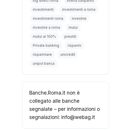
ing direct roma
intesa sanpaolo
investimenti
investimenti a roma
investimenti roma
investire
investire a roma
mutui
mutui al 100%
prestiti
Private banking
risparmi
risparmiare
unicredit
unipol banca
Banche.Roma.it non è
collegato alle banche
segnalate – per informazioni o
segnalazioni: info@webag.it