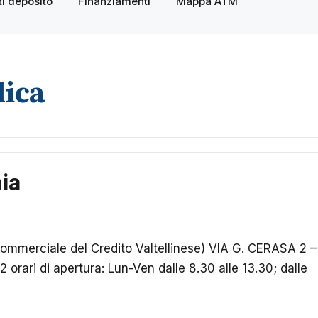
i deposito
Finanziamenti
Mappa ATM
lica
ia
 commerciale del Credito Valtellinese) VIA G. CERASA 2 –
rari di apertura: Lun-Ven dalle 8.30 alle 13.30; dalle