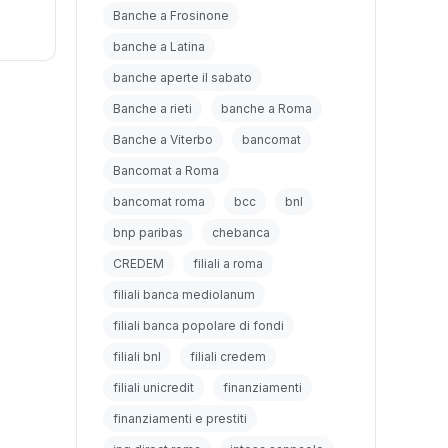
Banche a Frosinone
banche a Latina
banche aperte il sabato
Banche a rieti
banche a Roma
Banche a Viterbo
bancomat
Bancomat a Roma
bancomat roma
bcc
bnl
bnp paribas
chebanca
CREDEM
filiali a roma
filiali banca mediolanum
filiali banca popolare di fondi
filiali bnl
filiali credem
filiali unicredit
finanziamenti
finanziamenti e prestiti