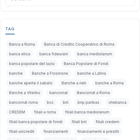
per:
TAG
Banca a Roma
Banca di Credito Cooperativo di Roma
banca etica
banca fideuram
banca mediolanum
banca popolare del lazio
Banca Popolare di Fondi
banche
Banche a Frosinone
banche a Latina
banche aperte il sabato
Banche a rieti
banche a Roma
Banche a Viterbo
bancomat
Bancomat a Roma
bancomat roma
bcc
bnl
bnp paribas
chebanca
CREDEM
filiali a roma
filiali banca mediolanum
filiali banca popolare di fondi
filiali bnl
filiali credem
filiali unicredit
finanziamenti
finanziamenti e prestiti