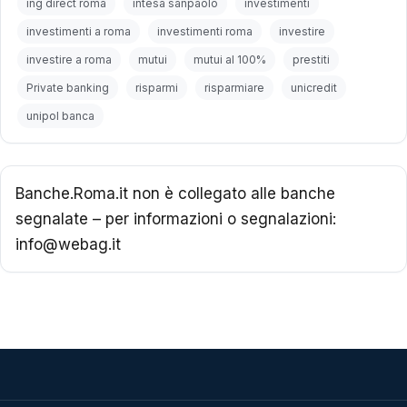
ing direct roma
intesa sanpaolo
investimenti
investimenti a roma
investimenti roma
investire
investire a roma
mutui
mutui al 100%
prestiti
Private banking
risparmi
risparmiare
unicredit
unipol banca
Banche.Roma.it non è collegato alle banche
segnalate – per informazioni o segnalazioni:
info@webag.it