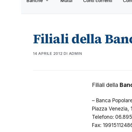
Banche
Mutui
Conti correnti
Cont
Filiali della Ba
14 APRILE 2012
DI
ADMIN
Filiali della
Banc
– Banca Popolare
Piazza Venezia,
Telefono: 06.89
Fax: 1991511248